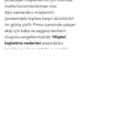
marka konumlandırması olur.
Aynı zamanda o müşterinin 
çevresindeki kişilere karşın da kötü bir 
ön görüş çizilir. Firma içerisinde çalışan 
ekip için kaba ve saygısız tavırların 
oluşumu engellenmelidir. 
Müşteri 
kaybetme nedenleri 
arasında bu 
madde yer alıyor olabilir ve gerekli 
önlem ile çözümler alınmalıdır.
5- Fiyatların Değişmesi
Müşterilerin en çok önem verdiği 
unsurlar içerisinde ürün kalitesi ve fiyatı 
yer alır. Kalite kadar fiyatlar da karar 
değişiminde önemli rol oynar. 
Müşterinin satın alacağı bir hizmet veya 
ürün hakkındaki bilgilendirme 
aşamasında daha düşük rakamlar 
söylenip satın almada değişikliğe 