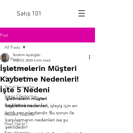
Satış 101
Post
All Posts
İbrahim Aydoğdu
All Posts
Sep 23, 2024
3 min read
İşletmelerin Müşteri
Satışın Geleceği
Kaybetme Nedenleri!
Yeni Kavramlar
Temel Kavramlar
İşte 5 Nedeni
Süreç Oluşturma
İşletmelerin müşteri 
Satış Psikolojisi
kaybetme
nedenleri, 
işleyiş için en 
kritik sorunlardandır. Bu sorun ile 
Mesleki Tespitler
karşılaşmanın nedenleri ise şu 
Nasıl Yapılır?
şekildedir!
Satış Yönetimi