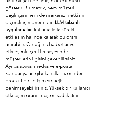
aktif bir şekilde iletişim kurduğunu 
gösterir. Bu metrik, hem müşteri 
bağlılığını hem de markanızın etkisini 
ölçmek için önemlidir. 
LLM tabanlı 
uygulamalar
, kullanıcılarla sürekli 
etkileşim halinde kalarak bu oranı 
artırabilir. Örneğin, chatbotlar ve 
etkileşimli içerikler sayesinde 
müşterilerin ilgisini çekebilirsiniz. 
Ayrıca sosyal medya ve e-posta 
kampanyaları gibi kanallar üzerinden 
proaktif bir iletişim stratejisi 
benimseyebilirsiniz. Yüksek bir kullanıcı 
etkileşim oranı, müşteri sadakatini 
artırmanın yanı sıra marka bilinirliğini de 
güçlendirir.
Gelir Artışı
Son olarak, tüm bu metrikler nihai 
olarak 
gelir artışını
 desteklemeyi 