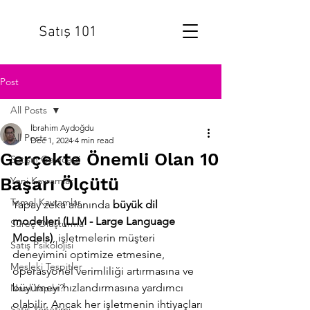
Satış 101
Post
All Posts
İbrahim Aydoğdu
All Posts
Dec 1, 2024
4 min read
Gerçekte Önemli Olan 10
Satışın Geleceği
Başarı Ölçütü
Yeni Kavramlar
Temel Kavramlar
Yapay zeka alanında 
büyük dil 
modelleri (LLM - Large Language 
Süreç Oluşturma
Models)
, işletmelerin müşteri 
Satış Psikolojisi
deneyimini optimize etmesine, 
Mesleki Tespitler
operasyonel verimliliği artırmasına ve 
büyümeyi hızlandırmasına yardımcı 
Nasıl Yapılır?
olabilir. Ancak her işletmenin ihtiyaçları 
Satış Yönetimi