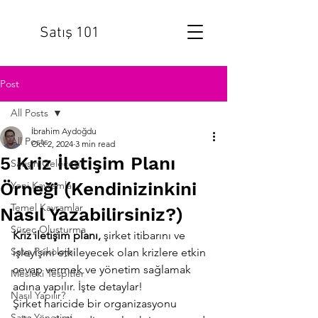
Satış 101
Post
All Posts
İbrahim Aydoğdu
All Posts
Oct 2, 2024
3 min read
5 Kriz İletişim Planı
Satışın Geleceği
Örneği (Kendinizinkini
Yeni Kavramlar
Temel Kavramlar
Nasıl Yazabilirsiniz?)
Süreç Oluşturma
Kriz iletişim planı,
 şirket itibarını ve 
Satış Psikolojisi
işleyişini etkileyecek olan krizlere etkin 
cevap vermek ve yönetim sağlamak 
Mesleki Tespitler
adına yapılır. İşte detaylar!
Nasıl Yapılır?
Şirket haricide bir organizasyonu 
Satış Yönetimi