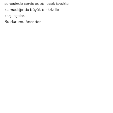
senesinde servis edebilecek tavukları 
kalmadığında büyük bir kriz ile 
karşılaştılar.
Bu durumu önceden 
hesaplamamışlardı fakat iyi bir iletişim 
planı ile sorunu iyi bir şekilde lehlerine 
çevirdiler. Sorunun oluşmasının 
ardından yüksek ilgili ve hızlı dönüş bir 
şekilde sosyal medya mecralarından 
birden fazla bilgilendirme postları 
paylaştılar. Bu kanallardan üzüntülerini 
etkili bir şekilde hedef kitlelerine 
ulaştırdılar.
5- Amazon                         
Amazon büyük bir satış şirketi olarak 
başarıdan başarıya koşarak 
büyümektedir. Fakat bu denli başarılı 
olması hiçbir sorun yaşamadığı 