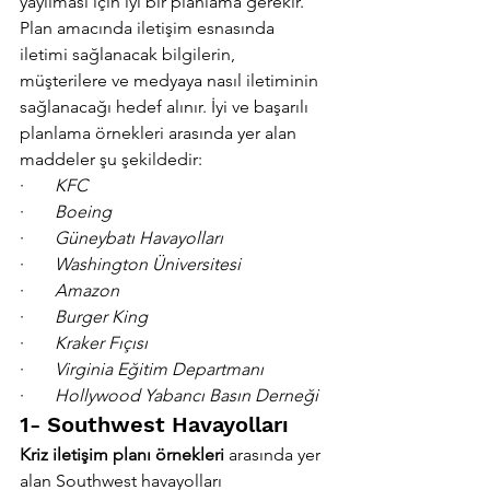
yayılması için iyi bir planlama gerekir. 
Plan amacında iletişim esnasında 
iletimi sağlanacak bilgilerin, 
müşterilere ve medyaya nasıl iletiminin 
sağlanacağı hedef alınır. İyi ve başarılı 
planlama örnekleri arasında yer alan 
maddeler şu şekildedir:
·       
KFC
·       
Boeing
·       
Güneybatı Havayolları
·       
Washington Üniversitesi
·       
Amazon
·       
Burger King
·       
Kraker Fıçısı
·       
Virginia Eğitim Departmanı
·       
Hollywood Yabancı Basın Derneği
1- Southwest Havayolları
Kriz iletişim planı örnekleri
 arasında yer 
alan Southwest havayolları 