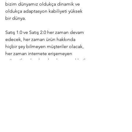
bizim dünyamız oldukça dinamik ve 
oldukça adaptasyon kabiliyeti yüksek 
bir dünya.
Satış 1.0 ve Satış 2.0 her zaman devam 
edecek, her zaman ürün hakkında 
hiçbir şey bilmeyen müşteriler olacak, 
her zaman internete erişemeyen 
müşteriler olacak ve bunlara satış klasik 
anlamda devam edecek. Fakat bizler 
kendimizi Satış 3.0 ve Satış 4.0’a adapte 
etmeye çalışmalıyız. Müşterinin 
faydasını gözetme, hayatındaki 
problemi çözmeye çalışma 
mantalitesini kendimize aktarabilirsek, 
önümüzdeki yıllarda bizim için de Satış 
3.0 ve Satış 4.0’a adaptasyon oldukça 
kolay olacak. 
Satışın Geleceği