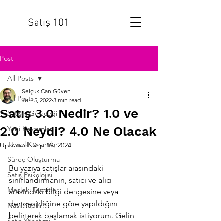
Satış 101
Post
All Posts
Selçuk Can Güven
All Posts
Jul 15, 2022
3 min read
Satış 3.0 Nedir? 1.0 ve
Satışın Geleceği
2.0 Neydi? 4.0 Ne Olacak
Yeni Kavramlar
Temel Kavramlar
Updated:
Sep 19, 2024
Süreç Oluşturma
Bu yazıya satışlar arasındaki 
Satış Psikolojisi
sınıflandırmanın, satıcı ve alıcı 
Mesleki Tespitler
arasındaki bilgi dengesine veya 
dengesizliğine göre yapıldığını 
Nasıl Yapılır?
belirterek başlamak istiyorum. Gelin 
Satış Yönetimi