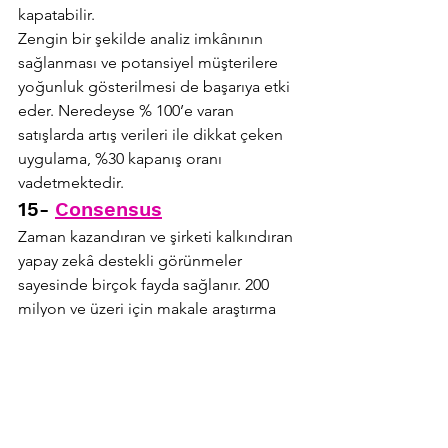
kapatabilir.
Zengin bir şekilde analiz imkânının 
sağlanması ve potansiyel müşterilere 
yoğunluk gösterilmesi de başarıya etki 
eder. Neredeyse % 100’e varan 
satışlarda artış verileri ile dikkat çeken 
uygulama, %30 kapanış oranı 
vadetmektedir.
15- 
Consensus
Zaman kazandıran ve şirketi kalkındıran 
yapay zekâ destekli görünmeler 
sayesinde birçok fayda sağlanır. 200 
milyon ve üzeri için makale araştırma 
özelliği ile yine süreden tasarruf sağlar. 
Her kaynağın belirtilmesi ile kanıtlayıcı 
veriler sunar.
Satış etkinleştirme araçları 
ile birçok 
özellik elinizin altındadır.
Özel 