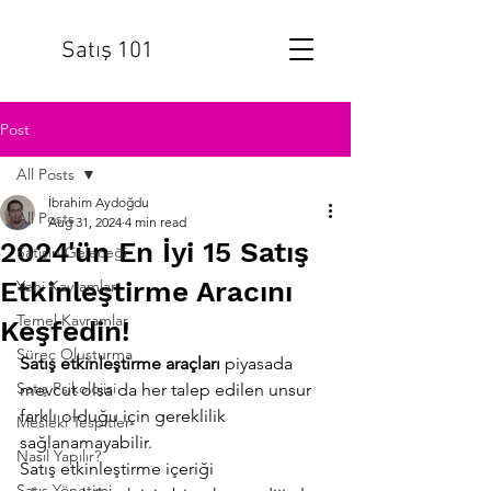
Satış 101
Post
All Posts
İbrahim Aydoğdu
All Posts
Aug 31, 2024
4 min read
2024'ün En İyi 15 Satış
Satışın Geleceği
Etkinleştirme Aracını
Yeni Kavramlar
Temel Kavramlar
Keşfedin!
Süreç Oluşturma
Satış etkinleştirme araçları 
piyasada 
Satış Psikolojisi
mevcut olsa da her talep edilen unsur 
farklı olduğu için gereklilik 
Mesleki Tespitler
sağlanamayabilir.
Nasıl Yapılır?
Satış etkinleştirme içeriği 
Satış Yönetimi